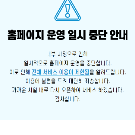
안
페
이
내
지
운
영
을
중
단
합
니
다.
이
로
인