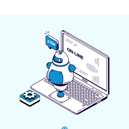
홈
내
부
페
사
이
정
으
지
로
운
인
영
해
일
일
시
시
적
중
으
로
단
홈